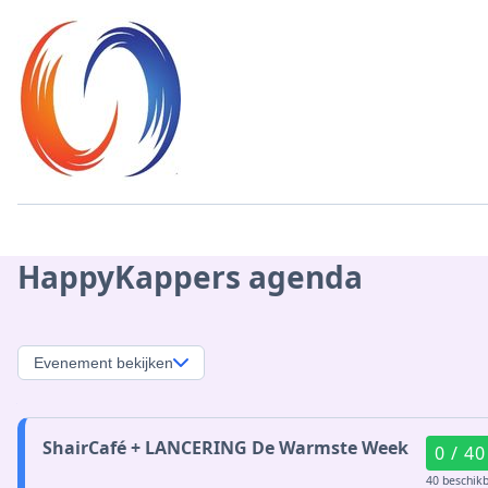
HappyKappers agenda
Evenement bekijken
ShairCafé + LANCERING De Warmste Week
0 / 40
40 beschik