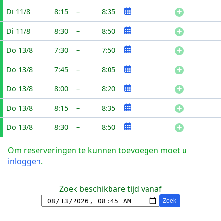
Di 11/8
8:15
–
8:35
Di 11/8
8:30
–
8:50
Do 13/8
7:30
–
7:50
Do 13/8
7:45
–
8:05
Do 13/8
8:00
–
8:20
Do 13/8
8:15
–
8:35
Do 13/8
8:30
–
8:50
Om reserveringen te kunnen toevoegen moet u
inloggen
.
Zoek beschikbare tijd vanaf
Zoek