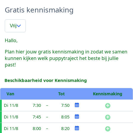
Gratis kennismaking
Vrij
Hallo,
Plan hier jouw gratis kennismaking in zodat we samen
kunnen kijken welk puppytraject het beste bij jullie
past!
Beschikbaarheid voor Kennismaking
Van
Tot
Kennismaking
Di 11/8
7:30
–
7:50
Di 11/8
7:45
–
8:05
Di 11/8
8:00
–
8:20