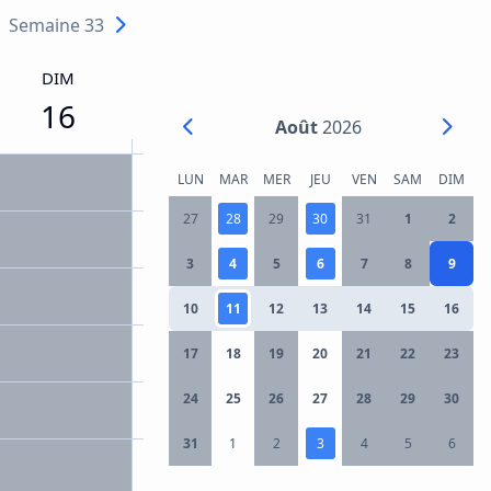
Semaine 33
DIM
16
Août
2026
LUN
MAR
MER
JEU
VEN
SAM
DIM
27
28
29
30
31
1
2
3
4
5
6
7
8
9
10
11
12
13
14
15
16
17
18
19
20
21
22
23
24
25
26
27
28
29
30
31
1
2
3
4
5
6